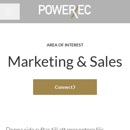
Share page
CAREER MENU
AREA OF INTEREST
Marketing & Sales
Connect
Denna sida syftar till att presentera för